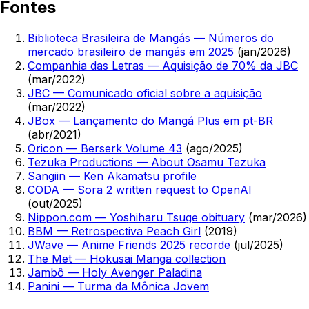
Fontes
Biblioteca Brasileira de Mangás — Números do
mercado brasileiro de mangás em 2025
(jan/2026)
Companhia das Letras — Aquisição de 70% da JBC
(mar/2022)
JBC — Comunicado oficial sobre a aquisição
(mar/2022)
JBox — Lançamento do Mangá Plus em pt-BR
(abr/2021)
Oricon — Berserk Volume 43
(ago/2025)
Tezuka Productions — About Osamu Tezuka
Sangiin — Ken Akamatsu profile
CODA — Sora 2 written request to OpenAI
(out/2025)
Nippon.com — Yoshiharu Tsuge obituary
(mar/2026)
BBM — Retrospectiva Peach Girl
(2019)
JWave — Anime Friends 2025 recorde
(jul/2025)
The Met — Hokusai Manga collection
Jambô — Holy Avenger Paladina
Panini — Turma da Mônica Jovem