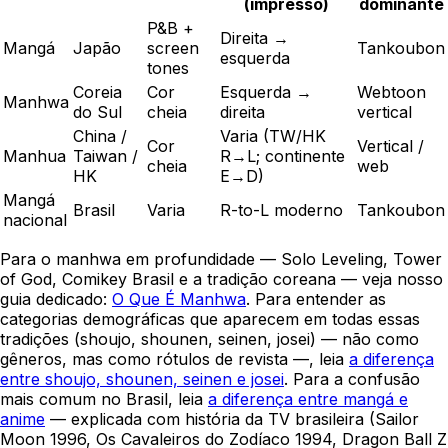
(impresso)
dominante
P&B +
Direita →
Mangá
Japão
screen
Tankoubon
esquerda
tones
Coreia
Cor
Esquerda →
Webtoon
Manhwa
do Sul
cheia
direita
vertical
China /
Varia (TW/HK
Cor
Vertical /
Manhua
Taiwan /
R→L; continente
cheia
web
HK
E→D)
Mangá
Brasil
Varia
R-to-L moderno
Tankoubon
nacional
Para o manhwa em profundidade — Solo Leveling, Tower
of God, Comikey Brasil e a tradição coreana — veja nosso
guia dedicado:
O Que É Manhwa
. Para entender as
categorias demográficas que aparecem em todas essas
tradições (shoujo, shounen, seinen, josei) — não como
gêneros, mas como rótulos de revista —, leia
a diferença
entre shoujo, shounen, seinen e josei
. Para a confusão
mais comum no Brasil, leia
a diferença entre mangá e
anime
— explicada com história da TV brasileira (Sailor
Moon 1996, Os Cavaleiros do Zodíaco 1994, Dragon Ball Z