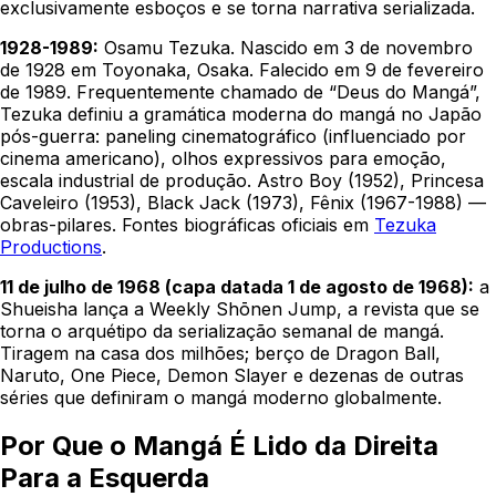
exclusivamente esboços e se torna narrativa serializada.
1928-1989:
Osamu Tezuka. Nascido em 3 de novembro
de 1928 em Toyonaka, Osaka. Falecido em 9 de fevereiro
de 1989. Frequentemente chamado de “Deus do Mangá”,
Tezuka definiu a gramática moderna do mangá no Japão
pós-guerra: paneling cinematográfico (influenciado por
cinema americano), olhos expressivos para emoção,
escala industrial de produção. Astro Boy (1952), Princesa
Caveleiro (1953), Black Jack (1973), Fênix (1967-1988) —
obras-pilares. Fontes biográficas oficiais em
Tezuka
Productions
.
11 de julho de 1968 (capa datada 1 de agosto de 1968):
a
Shueisha lança a Weekly Shōnen Jump, a revista que se
torna o arquétipo da serialização semanal de mangá.
Tiragem na casa dos milhões; berço de Dragon Ball,
Naruto, One Piece, Demon Slayer e dezenas de outras
séries que definiram o mangá moderno globalmente.
Por Que o Mangá É Lido da Direita
Para a Esquerda