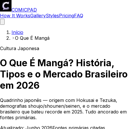
COMICPAD
How It Works
Gallery
Styles
Pricing
FAQ
Início
O Que É Mangá
Cultura Japonesa
O Que É Mangá? História,
Tipos e o Mercado Brasileiro
em 2026
Quadrinho japonês — origem com Hokusai e Tezuka,
demografias shoujo/shounen/seinen, e o mercado
brasileiro que bateu recorde em 2025. Tudo ancorado em
fontes primárias.
Atualizado:
Junho 2026
Fontes primárias citadas