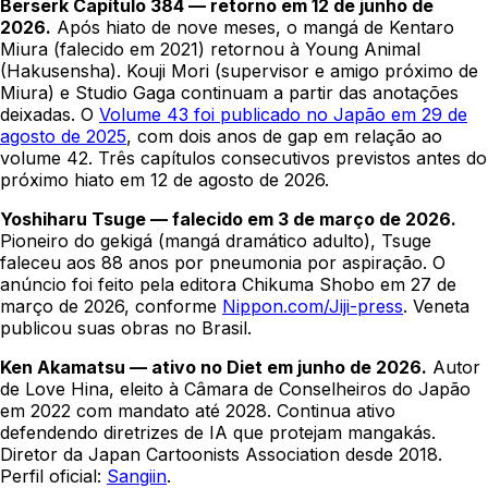
Berserk Capítulo 384 — retorno em 12 de junho de
2026.
Após hiato de nove meses, o mangá de Kentaro
Miura (falecido em 2021) retornou à Young Animal
(Hakusensha). Kouji Mori (supervisor e amigo próximo de
Miura) e Studio Gaga continuam a partir das anotações
deixadas. O
Volume 43 foi publicado no Japão em 29 de
agosto de 2025
, com dois anos de gap em relação ao
volume 42. Três capítulos consecutivos previstos antes do
próximo hiato em 12 de agosto de 2026.
Yoshiharu Tsuge — falecido em 3 de março de 2026.
Pioneiro do gekigá (mangá dramático adulto), Tsuge
faleceu aos 88 anos por pneumonia por aspiração. O
anúncio foi feito pela editora Chikuma Shobo em 27 de
março de 2026, conforme
Nippon.com/Jiji-press
. Veneta
publicou suas obras no Brasil.
Ken Akamatsu — ativo no Diet em junho de 2026.
Autor
de Love Hina, eleito à Câmara de Conselheiros do Japão
em 2022 com mandato até 2028. Continua ativo
defendendo diretrizes de IA que protejam mangakás.
Diretor da Japan Cartoonists Association desde 2018.
Perfil oficial:
Sangiin
.