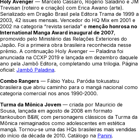
Holy Avenger
— Marcelo Cassaro, Rogério Saladino e JM
Trevisan (roteiro e criação) com Erica Awano (arte).
Serializado em
Dragão Brasil
pela Editora Trama de 1999 a
2003, 42 issues mensais. Vencedor do HQ Mix em 2001 e
2002 na categoria “revista seriada” e
menção honrosa no
International Manga Award inaugural de 2007
,
promovido pelo Ministério das Relações Exteriores do
Japão. Foi a primeira obra brasileira reconhecida nesse
prêmio. A continuação
Holy Avenger — Paladina
foi
anunciada na CCXP 2019 e lançada em dezembro daquele
ano pela Jambô Editora, completando uma trilogia. Página
oficial:
Jambô Paladina
.
Combo Rangers
— Fábio Yabu. Paródia tokusatsu
brasileira que abriu caminho para o mangá nacional como
categoria comercial nos anos 1990-2000.
Turma da Mônica Jovem
— criada por Mauricio de
Sousa, lançada em agosto de 2008 em formato
tankoubon B&W, com personagens clássicos da Turma da
Mônica reimaginados como adolescentes em estética
mangá. Tornou-se uma das HQs brasileiras mais vendidas
do início da década de 2010. Catálogo na
Panini
.