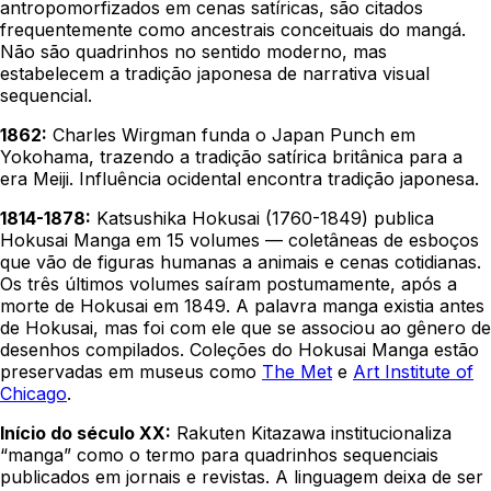
antropomorfizados em cenas satíricas, são citados
frequentemente como ancestrais conceituais do mangá.
Não são quadrinhos no sentido moderno, mas
estabelecem a tradição japonesa de narrativa visual
sequencial.
1862:
Charles Wirgman funda o Japan Punch em
Yokohama, trazendo a tradição satírica britânica para a
era Meiji. Influência ocidental encontra tradição japonesa.
1814-1878:
Katsushika Hokusai (1760-1849) publica
Hokusai Manga em 15 volumes — coletâneas de esboços
que vão de figuras humanas a animais e cenas cotidianas.
Os três últimos volumes saíram postumamente, após a
morte de Hokusai em 1849. A palavra
manga
existia antes
de Hokusai, mas foi com ele que se associou ao gênero de
desenhos compilados. Coleções do Hokusai Manga estão
preservadas em museus como
The Met
e
Art Institute of
Chicago
.
Início do século XX:
Rakuten Kitazawa institucionaliza
“manga” como o termo para quadrinhos sequenciais
publicados em jornais e revistas. A linguagem deixa de ser