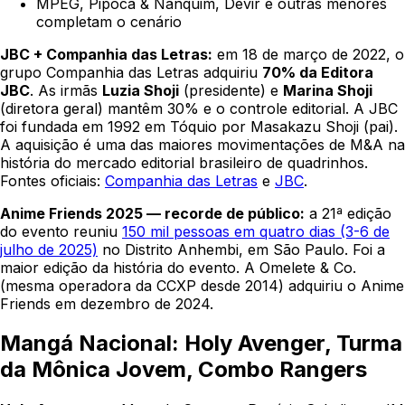
MPEG, Pipoca & Nanquim, Devir e outras menores
completam o cenário
JBC + Companhia das Letras:
em 18 de março de 2022, o
grupo Companhia das Letras adquiriu
70% da Editora
JBC
. As irmãs
Luzia Shoji
(presidente) e
Marina Shoji
(diretora geral) mantêm 30% e o controle editorial. A JBC
foi fundada em 1992 em Tóquio por Masakazu Shoji (pai).
A aquisição é uma das maiores movimentações de M&A na
história do mercado editorial brasileiro de quadrinhos.
Fontes oficiais:
Companhia das Letras
e
JBC
.
Anime Friends 2025 — recorde de público:
a 21ª edição
do evento reuniu
150 mil pessoas em quatro dias (3-6 de
julho de 2025)
no Distrito Anhembi, em São Paulo. Foi a
maior edição da história do evento. A Omelete & Co.
(mesma operadora da CCXP desde 2014) adquiriu o Anime
Friends em dezembro de 2024.
Mangá Nacional: Holy Avenger, Turma
da Mônica Jovem, Combo Rangers