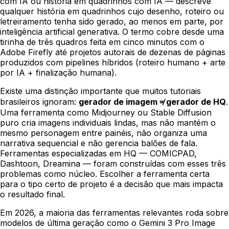
com IA
ou
história em quadrinhos com IA
— descreve
qualquer história em quadrinhos cujo desenho, roteiro ou
letreiramento tenha sido gerado, ao menos em parte, por
inteligência artificial generativa. O termo cobre desde uma
tirinha de três quadros feita em cinco minutos com o
Adobe Firefly até projetos autorais de dezenas de páginas
produzidos com pipelines híbridos (roteiro humano + arte
por IA + finalização humana).
Existe uma distinção importante que muitos tutoriais
brasileiros ignoram:
gerador de imagem ≠ gerador de HQ
.
Uma ferramenta como Midjourney ou Stable Diffusion
puro cria imagens individuais lindas, mas não mantém o
mesmo personagem entre painéis, não organiza uma
narrativa sequencial e não gerencia balões de fala.
Ferramentas especializadas em HQ —
COMICPAD
,
Dashtoon, Dreamina — foram construídas com esses três
problemas como núcleo. Escolher a ferramenta certa
para o tipo certo de projeto é a decisão que mais impacta
o resultado final.
Em 2026, a maioria das ferramentas relevantes roda sobre
modelos de última geração como o
Gemini 3 Pro Image