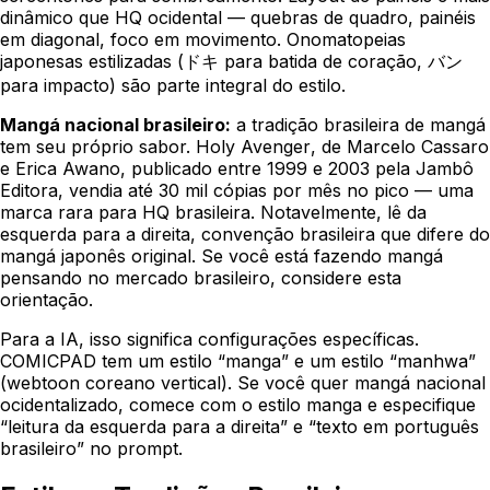
dinâmico que HQ ocidental — quebras de quadro, painéis
em diagonal, foco em movimento. Onomatopeias
japonesas estilizadas (ドキ para batida de coração, バン
para impacto) são parte integral do estilo.
Mangá nacional brasileiro:
a tradição brasileira de mangá
tem seu próprio sabor.
Holy Avenger
, de Marcelo Cassaro
e Erica Awano, publicado entre 1999 e 2003 pela Jambô
Editora, vendia até 30 mil cópias por mês no pico — uma
marca rara para HQ brasileira. Notavelmente, lê da
esquerda para a direita, convenção brasileira que difere do
mangá japonês original. Se você está fazendo mangá
pensando no mercado brasileiro, considere esta
orientação.
Para a IA, isso significa configurações específicas.
COMICPAD
tem um estilo “manga” e um estilo “manhwa”
(webtoon coreano vertical). Se você quer mangá nacional
ocidentalizado, comece com o estilo manga e especifique
“leitura da esquerda para a direita” e “texto em português
brasileiro” no prompt.