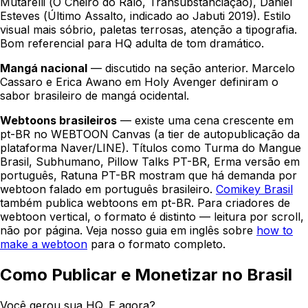
Mutarelli (
O Cheiro do Ralo
,
Transubstanciação
), Daniel
Esteves (
Último Assalto
, indicado ao Jabuti 2019). Estilo
visual mais sóbrio, paletas terrosas, atenção a tipografia.
Bom referencial para HQ adulta de tom dramático.
Mangá nacional
— discutido na seção anterior. Marcelo
Cassaro e Erica Awano em
Holy Avenger
definiram o
sabor brasileiro de mangá ocidental.
Webtoons brasileiros
— existe uma cena crescente em
pt-BR no WEBTOON Canvas (a tier de autopublicação da
plataforma Naver/LINE). Títulos como
Turma do Mangue
Brasil
,
Subhumano
,
Pillow Talks PT-BR
,
Erma
versão em
português,
Ratuna PT-BR
mostram que há demanda por
webtoon falado em português brasileiro.
Comikey Brasil
também publica webtoons em pt-BR. Para criadores de
webtoon vertical, o formato é distinto — leitura por scroll,
não por página. Veja nosso guia em inglês sobre
how to
make a webtoon
para o formato completo.
Como Publicar e Monetizar no Brasil
Você gerou sua HQ. E agora?