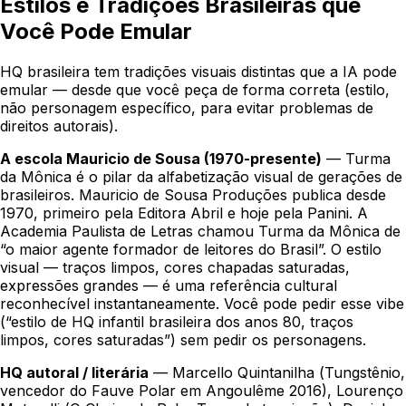
Estilos e Tradições Brasileiras que
Você Pode Emular
HQ brasileira tem tradições visuais distintas que a IA pode
emular — desde que você peça de forma correta (estilo,
não personagem específico, para evitar problemas de
direitos autorais).
A escola Mauricio de Sousa (1970-presente)
— Turma
da Mônica é o pilar da alfabetização visual de gerações de
brasileiros. Mauricio de Sousa Produções publica desde
1970, primeiro pela Editora Abril e hoje pela Panini. A
Academia Paulista de Letras chamou Turma da Mônica de
“o maior agente formador de leitores do Brasil”. O estilo
visual — traços limpos, cores chapadas saturadas,
expressões grandes — é uma referência cultural
reconhecível instantaneamente. Você pode pedir esse vibe
(“estilo de HQ infantil brasileira dos anos 80, traços
limpos, cores saturadas”) sem pedir os personagens.
HQ autoral / literária
— Marcello Quintanilha (
Tungstênio
,
vencedor do Fauve Polar em Angoulême 2016), Lourenço