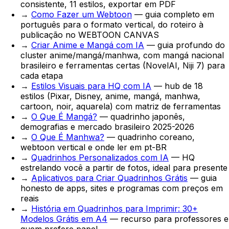
consistente, 11 estilos, exportar em PDF
→
Como Fazer um Webtoon
— guia completo em
português para o formato vertical, do roteiro à
publicação no WEBTOON CANVAS
→
Criar Anime e Mangá com IA
— guia profundo do
cluster anime/mangá/manhwa, com mangá nacional
brasileiro e ferramentas certas (NovelAI, Niji 7) para
cada etapa
→
Estilos Visuais para HQ com IA
— hub de 18
estilos (Pixar, Disney, anime, mangá, manhwa,
cartoon, noir, aquarela) com matriz de ferramentas
→
O Que É Mangá?
— quadrinho japonês,
demografias e mercado brasileiro 2025-2026
→
O Que É Manhwa?
— quadrinho coreano,
webtoon vertical e onde ler em pt-BR
→
Quadrinhos Personalizados com IA
— HQ
estrelando você a partir de fotos, ideal para presente
→
Aplicativos para Criar Quadrinhos Grátis
— guia
honesto de apps, sites e programas com preços em
reais
→
História em Quadrinhos para Imprimir: 30+
Modelos Grátis em A4
— recurso para professores e
quem prefere papel